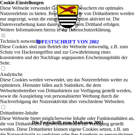
Cookie-Einstellungen
Diese Webseite verwendet Cookies, um Besuchern ein optimales
Nutzererlebnis zu bieten. Bestimmte Inhalte von Drittanbietern werden
nur angezeigt, wenn die entsprechende Option aktiviert ist. Die
Datenverarbeitung kann dann auch in einem Drittland erfolgen.
Weitere Informationen hierzu in der Datenschutzerklärung.
Technisch notwendige
FESTSCHRIFT VON 2002
Diese Cookies sind zum Betrieb der Webseite notwendig, z.B. zum
Schutz vor Hackerangriffen und zur Gewährleistung eines
konsistenten und der Nachfrage angepassten Erscheinungsbilds der
Seite.
Analytische
Diese Cookies werden verwendet, um das Nutzererlebnis weiter zu
optimieren. Hierunter fallen auch Statistiken, die dem
Webseitenbetreiber von Drittanbietern zur Verfügung gestellt werden,
sowie die Ausspielung von personalisierter Werbung durch die
Nachverfolgung der Nutzeraktivität über verschiedene Webseiten.
Drittanbieter-Inhalte
Diese Webseite bietet möglicherweise Inhalte oder Funktionalitäten an,
Die Festschrift zum Maibaum 2002
die von Drittanbietern eigenverantwortlich zur Verfügung gestellt
werden. Diese Drittanbieter können eigene Cookies setzen, z.B. um
die Nutzeraktivität zu verfolgen oder ihre Angebote zu personalisieren