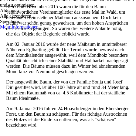
und zu optimieren.
Bereits im November 2015 waren die für den Baum
Ablehnen
verantwortlichen Vereinsmitglieder das erste Mal im Wald, um
Alle akzeptieren
den neuen Heimstettener Maibaum auszusuchen. Doch kein
Speichern
Baum war schön genug gewachsen, um den hohen Ansprüchen
Mehr Informationen
des Teams zu genügen. So waren drei weitere Anläufe nötig,
ehe das Objekt der Begierde erblickt wurde.
Am 02. Januar 2016 wurde der neue Maibaum in unmittelbarer
Nähe von Eglharting gefällt. Der Termin wurde bewusst nach
dem Mondkalender ausgewählt, weil dem Mondholz besondere
Qualität hinsichtlich seiner Stabilität und Haltbarkeit nachgesagt
werden. Die Bäume müssen dazu im Winter bei abnehmenden
Mond kurz vor Neumond geschlagen werden.
Der ausgewählte Baum, der von der Familie Sonja und Josef
Dirl gestiftet wird, ist über 100 Jahre alt und rund 34 Meter lang.
Mit einem Raummaß von ca. 4,5 Kubikmeter hat der stattliche
Baum Idealmaße.
Am 9. Januar 2016 fuhren 24 Hoaschdenger in den Ebersberger
Forst, um den Baum zu schäpsen. Für das richtige Austrocknen
des Holzes ist die Rinde zu entfernen, was als "schäpsen"
bezeichnet wird.