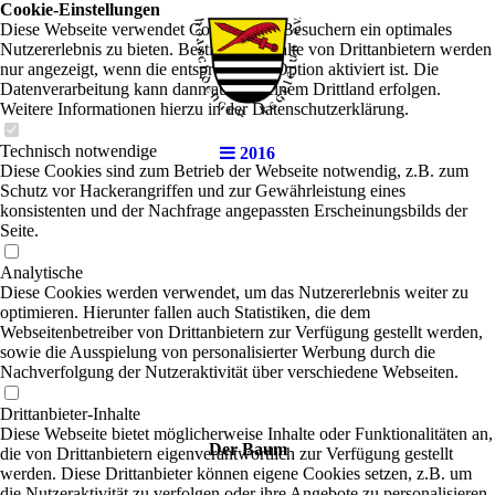
Cookie-Einstellungen
Diese Webseite verwendet Cookies, um Besuchern ein optimales
Nutzererlebnis zu bieten. Bestimmte Inhalte von Drittanbietern werden
nur angezeigt, wenn die entsprechende Option aktiviert ist. Die
Datenverarbeitung kann dann auch in einem Drittland erfolgen.
Weitere Informationen hierzu in der Datenschutzerklärung.
Technisch notwendige
2016
Diese Cookies sind zum Betrieb der Webseite notwendig, z.B. zum
Schutz vor Hackerangriffen und zur Gewährleistung eines
konsistenten und der Nachfrage angepassten Erscheinungsbilds der
Seite.
Analytische
Diese Cookies werden verwendet, um das Nutzererlebnis weiter zu
optimieren. Hierunter fallen auch Statistiken, die dem
Webseitenbetreiber von Drittanbietern zur Verfügung gestellt werden,
sowie die Ausspielung von personalisierter Werbung durch die
Nachverfolgung der Nutzeraktivität über verschiedene Webseiten.
Drittanbieter-Inhalte
Diese Webseite bietet möglicherweise Inhalte oder Funktionalitäten an,
Der Baum
die von Drittanbietern eigenverantwortlich zur Verfügung gestellt
werden. Diese Drittanbieter können eigene Cookies setzen, z.B. um
die Nutzeraktivität zu verfolgen oder ihre Angebote zu personalisieren