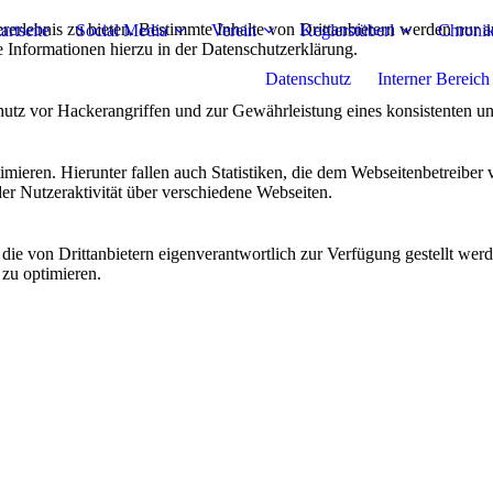
lebnis zu bieten. Bestimmte Inhalte von Drittanbietern werden nur ang
artseite
Social Media
Verein
Keglerstüberl
Chroni
e Informationen hierzu in der Datenschutzerklärung.
Datenschutz
Interner Bereich
utz vor Hackerangriffen und zur Gewährleistung eines konsistenten un
ieren. Hierunter fallen auch Statistiken, die dem Webseitenbetreiber v
r Nutzeraktivität über verschiedene Webseiten.
 die von Drittanbietern eigenverantwortlich zur Verfügung gestellt wer
 zu optimieren.