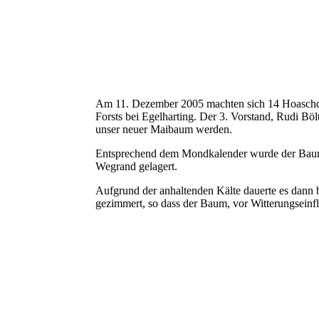
Am 11. Dezember 2005 machten sich 14 Hoaschd
Forsts bei Egelharting. Der 3. Vorstand, Rudi Bölt
unser neuer Maibaum werden.
Entsprechend dem Mondkalender wurde der Baum d
Wegrand gelagert.
Aufgrund der anhaltenden Kälte dauerte es dann 
gezimmert, so dass der Baum, vor Witterungseinfl
MB_umschneiden
MB_lagern
MB_schäpsen