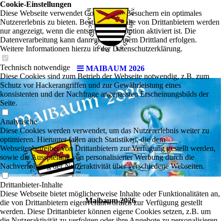
Cookie-Einstellungen
Diese Webseite verwendet Cookies, um Besuchern ein optimales
Nutzererlebnis zu bieten. Bestimmte Inhalte von Drittanbietern werden
nur angezeigt, wenn die entsprechende Option aktiviert ist. Die
Datenverarbeitung kann dann auch in einem Drittland erfolgen.
Weitere Informationen hierzu in der Datenschutzerklärung.
Technisch notwendige
MAIBAUM 2026
Diese Cookies sind zum Betrieb der Webseite notwendig, z.B. zum
Schutz vor Hackerangriffen und zur Gewährleistung eines
konsistenten und der Nachfrage angepassten Erscheinungsbilds der
Seite.
Analytische
Diese Cookies werden verwendet, um das Nutzererlebnis weiter zu
optimieren. Hierunter fallen auch Statistiken, die dem
Webseitenbetreiber von Drittanbietern zur Verfügung gestellt werden,
sowie die Ausspielung von personalisierter Werbung durch die
Nachverfolgung der Nutzeraktivität über verschiedene Webseiten.
Drittanbieter-Inhalte
Diese Webseite bietet möglicherweise Inhalte oder Funktionalitäten an,
Maibaum 2026
die von Drittanbietern eigenverantwortlich zur Verfügung gestellt
werden. Diese Drittanbieter können eigene Cookies setzen, z.B. um
die Nutzeraktivität zu verfolgen oder ihre Angebote zu personalisieren