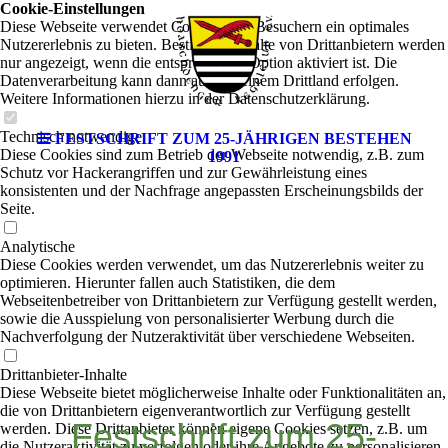
Cookie-Einstellungen
Diese Webseite verwendet Cookies, um Besuchern ein optimales
Nutzererlebnis zu bieten. Bestimmte Inhalte von Drittanbietern werden
nur angezeigt, wenn die entsprechende Option aktiviert ist. Die
Datenverarbeitung kann dann auch in einem Drittland erfolgen.
Weitere Informationen hierzu in der Datenschutzerklärung.
Technisch notwendige
FESTSCHRIFT ZUM 25-JÄHRIGEN BESTEHEN
Diese Cookies sind zum Betrieb der Webseite notwendig, z.B. zum
1991
Schutz vor Hackerangriffen und zur Gewährleistung eines
konsistenten und der Nachfrage angepassten Erscheinungsbilds der
Seite.
Analytische
Diese Cookies werden verwendet, um das Nutzererlebnis weiter zu
optimieren. Hierunter fallen auch Statistiken, die dem
Webseitenbetreiber von Drittanbietern zur Verfügung gestellt werden,
sowie die Ausspielung von personalisierter Werbung durch die
Nachverfolgung der Nutzeraktivität über verschiedene Webseiten.
Drittanbieter-Inhalte
Diese Webseite bietet möglicherweise Inhalte oder Funktionalitäten an,
die von Drittanbietern eigenverantwortlich zur Verfügung gestellt
Festschrift zum 25-
werden. Diese Drittanbieter können eigene Cookies setzen, z.B. um
die Nutzeraktivität zu verfolgen oder ihre Angebote zu personalisieren